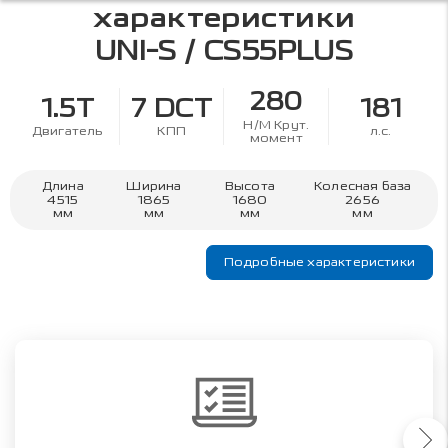
характеристики
UNI-S / CS55PLUS
280
1.5T
7 DCT
181
Н/М Крут.
Двигатель
КПП
л.с.
момент
Длина
Ширина
Высота
Колесная база
4515
1865
1680
2656
мм
мм
мм
мм
Подробные характеристики