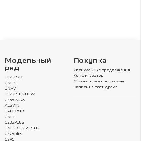
Модельный
Покупка
ряд
Специальные предложения
Конфигуратор
CS75PRO
Финансовые программы
UNI-S
Запись на тест-драйв
UNI-V
CS75PLUS NEW
CS35 MAX
ALSVIN
EADOplus
UNI-L
CS35PLUS
UNI-S / CS55PLUS
CS75plus
CS95