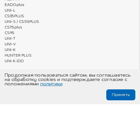
EADOplus
UNI-L
CS35PLUS
UNI-S / CS55PLUS
CS75plus
CS95
UNI-T
UNI-V
UNI-K
HUNTER PLUS
UNI-K iDD
Продолжая пользоваться сайтом, вы соглашаетесь
на обработку cookies и подтверждаете согласие с
Владельцам
О компании
положениями
политики
Онлайн запись на ТО и сервис
Карта сайта
Принять
Техническое обслуживание
© Changan Automobile Group, 2026
Изложенная на данном сайте информация носит